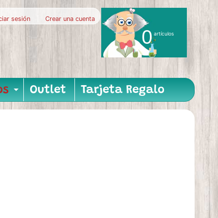
iciar sesión
|
Crear una cuenta
0
artículos
os
Outlet
Tarjeta Regalo
nu
hild menu
Expand child menu