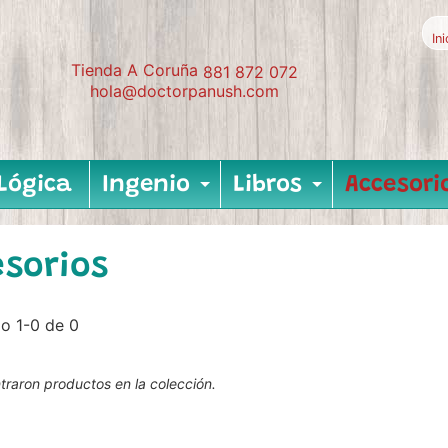
In
Tienda A Coruña
881 872 072
hola@doctorpanush.com
Lógica
Ingenio
Libros
Accesori
Expand child me
Expand c
esorios
o 1-0 de 0
raron productos en la colección.