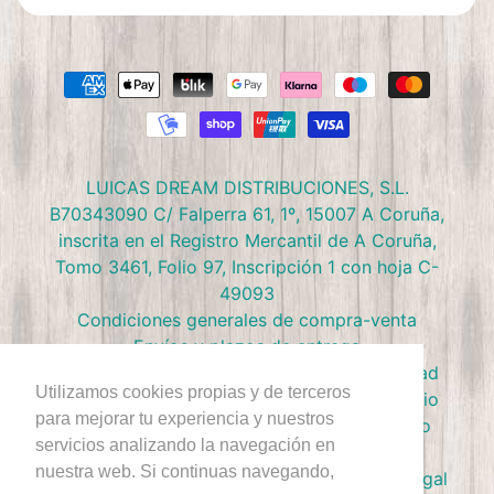
LUICAS DREAM DISTRIBUCIONES, S.L.
B70343090 C/ Falperra 61, 1º, 15007 A Coruña,
inscrita en el Registro Mercantil de A Coruña,
Tomo 3461, Folio 97, Inscripción 1 con hoja C-
49093
Condiciones generales de compra-venta
Envíos y plazos de entrega
Preguntas frecuentes
Política de privacidad
Utilizamos cookies propias y de terceros
Política de devolución
Términos de Servicio
para mejorar tu experiencia y nuestros
Política de Cookies
Política de reembolso
servicios analizando la navegación en
Condiciones Club Doctor Panush
nuestra web. Si continuas navegando,
Ejercer derecho de desestimiento
Aviso Legal