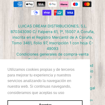
LUICAS DREAM DISTRIBUCIONES, S.L.
B70343090 C/ Falperra 61, 1º, 15007 A Coruña,
inscrita en el Registro Mercantil de A Coruña,
Tomo 3461, Folio 97, Inscripción 1 con hoja C-
49093
Condiciones generales de compra-venta
Envíos y plazos de entrega
Preguntas frecuentes
Política de privacidad
Utilizamos cookies propias y de terceros
Política de devolución
Términos de Servicio
para mejorar tu experiencia y nuestros
Política de Cookies
Política de reembolso
servicios analizando la navegación en
Condiciones Club Doctor Panush
nuestra web. Si continuas navegando,
Ejercer derecho de desestimiento
Aviso Legal
consideramos que aceptas su uso
+Info
Derecho de Autor © 2026
Doctor Panush
. Reservados todos los
derechos.
Aceptar