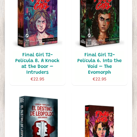
Final Girl T2-
Final Girl T2-
Película 8. A Knock
Película 6. Into the
at the Door –
Void – The
Intruders
Evomorph
€22.95
€22.95