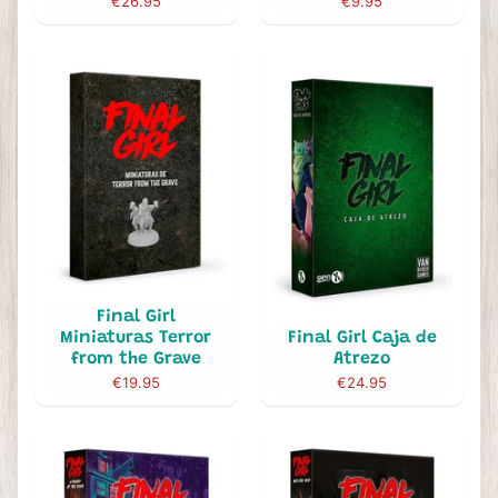
€26.95
€9.95
Final Girl
Miniaturas Terror
Final Girl Caja de
from the Grave
Atrezo
€19.95
€24.95