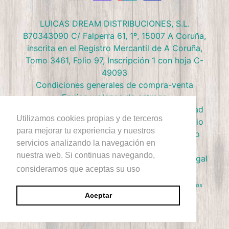
LUICAS DREAM DISTRIBUCIONES, S.L.
B70343090 C/ Falperra 61, 1º, 15007 A Coruña,
inscrita en el Registro Mercantil de A Coruña,
Tomo 3461, Folio 97, Inscripción 1 con hoja C-
49093
Condiciones generales de compra-venta
Envíos y plazos de entrega
Preguntas frecuentes
Política de privacidad
Utilizamos cookies propias y de terceros
Política de devolución
Términos de Servicio
para mejorar tu experiencia y nuestros
Política de Cookies
Política de reembolso
servicios analizando la navegación en
Condiciones Club Doctor Panush
nuestra web. Si continuas navegando,
Ejercer derecho de desestimiento
Aviso Legal
consideramos que aceptas su uso
+Info
Derecho de Autor © 2026
Doctor Panush
. Reservados todos los
derechos.
Aceptar
Sitio diseñado por Rawsterne
Tecnología de Shopify