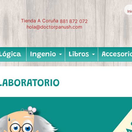
In
Tienda A Coruña
881 872 072
hola@doctorpanush.com
Lógica
Ingenio
Libros
Accesori
Expand child me
Expand c
LABORATORIO