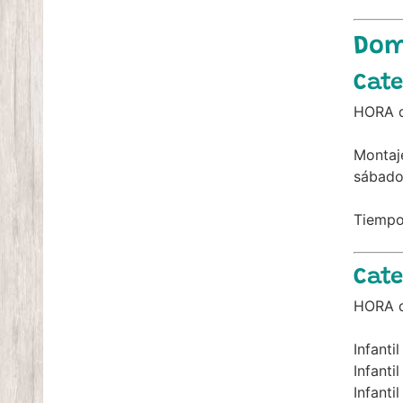
Dom
Cate
HORA d
Montaje
sábado
Tiemp
Cate
HORA d
Infanti
Infanti
Infanti