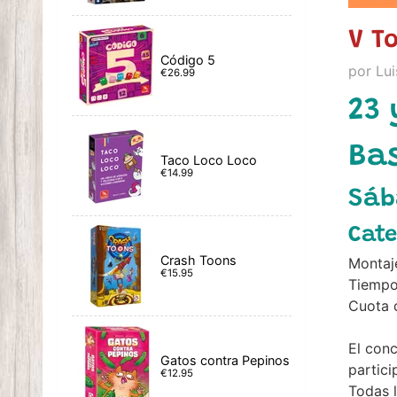
V T
Código 5
por Lui
€26.99
23 
Bas
Taco Loco Loco
€14.99
Sáb
Cate
Crash Toons
Montaj
€15.95
Tiempo
Cuota d
El con
Gatos contra Pepinos
partici
€12.95
Todas l