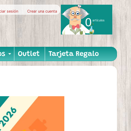
iciar sesión
|
Crear una cuenta
0
artículos
os
Outlet
Tarjeta Regalo
nu
hild menu
Expand child menu