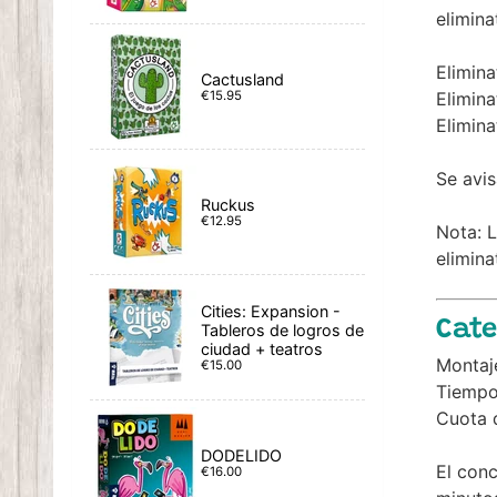
elimina
Elimin
Cactusland
€15.95
Elimin
Elimin
Se avis
Ruckus
€12.95
Nota: L
elimina
Cities: Expansion -
Cate
Tableros de logros de
ciudad + teatros
Montaj
€15.00
Tiempo
Cuota d
DODELIDO
El con
€16.00