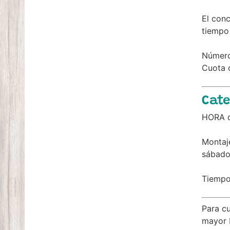
El conc
tiempo
Número
Cuota d
Cate
HORA d
Montaje
sábado
Tiemp
Para cu
mayor 