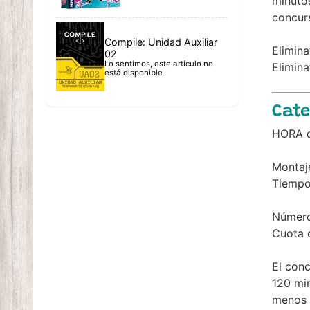
minutos
concurs
Compile: Unidad Auxiliar
Elimin
02
Lo sentimos, este artículo no
Elimin
está disponible
Cate
HORA d
Montaj
Tiemp
Número
Cuota d
El con
120 min
menos u