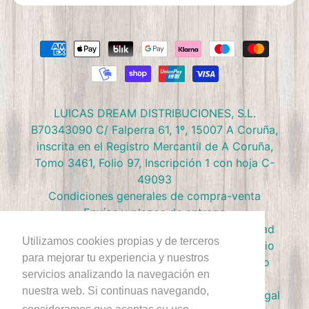
LUICAS DREAM DISTRIBUCIONES, S.L.
B70343090 C/ Falperra 61, 1º, 15007 A Coruña,
inscrita en el Registro Mercantil de A Coruña,
Tomo 3461, Folio 97, Inscripción 1 con hoja C-
49093
Condiciones generales de compra-venta
Envíos y plazos de entrega
Preguntas frecuentes
Política de privacidad
Utilizamos cookies propias y de terceros
Política de devolución
Términos de Servicio
para mejorar tu experiencia y nuestros
Política de Cookies
Política de reembolso
servicios analizando la navegación en
Condiciones Club Doctor Panush
nuestra web. Si continuas navegando,
Ejercer derecho de desestimiento
Aviso Legal