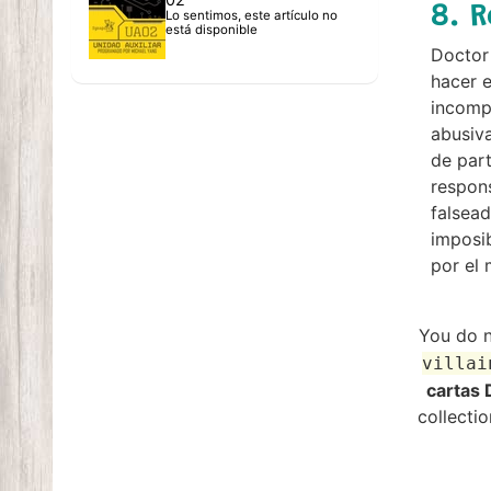
8. 
Lo sentimos, este artículo no
está disponible
Doctor 
hacer e
incompl
abusiva
de part
respons
falsead
imposib
por el 
You do n
villai
cartas 
collectio