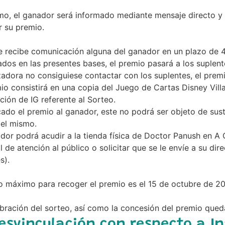
mo, el ganador será informado mediante mensaje directo y 
r su premio.
e recibe comunicación alguna del ganador en un plazo de 4
ados en las presentes bases, el premio pasará a los suplen
adora no consiguiese contactar con los suplentes, el prem
io consistirá en una copia del Juego de Cartas Disney Vil
ción de IG referente al Sorteo.
ado el premio al ganador, este no podrá ser objeto de sust
del mismo.
dor podrá acudir a la tienda física de Doctor Panush en A 
l de atención al público o solicitar que se le envíe a su di
s).
o máximo para recoger el premio es el 15 de octubre de 2
bración del sorteo, así como la concesión del premio quedan
Desvinculación con respecto a 