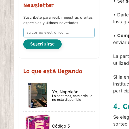
• Ser
s
Newsletter
• Darle
Suscríbete para recibir nuestras ofertas
Instag
especiales y últimas novedades
•
Comp
enviar 
Suscribirse
La part
utiliz
Lo que está llegando
Si la e
institu
partici
Yo, Napoleón
Lo sentimos, este artículo
no está disponible
4. 
Se eleg
sorteo 
Código 5