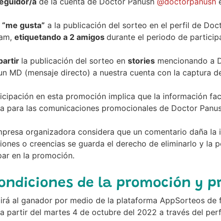
eguidor/a
de la cuenta de Doctor Panush
@doctorpanush
“me gusta”
a la publicación del sorteo en el perfil de Doc
ram,
etiquetando a 2 amigos
durante el periodo de particip
artir
la publicación del sorteo en
stories
mencionando a Do
un MD (mensaje directo) a nuestra cuenta con la captura de 
icipación en esta promoción implica que la información faci
ada para las comunicaciones promocionales de Doctor Panus
mpresa organizadora considera que un comentario daña la i
ciones o creencias se guarda el derecho de eliminarlo y la
par en la promoción.
Condiciones de la promoción y p
irá al ganador por medio de la plataforma AppSorteos de f
a partir del martes 4 de octubre del 2022 a través del per