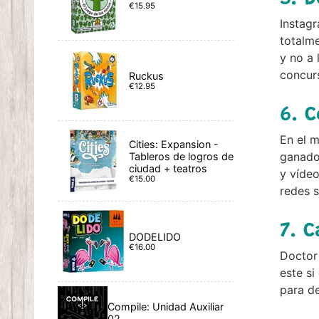
€15.95
Instagr
totalm
y no a 
concurs
Ruckus
€12.95
6. 
En el m
Cities: Expansion -
ganador
Tableros de logros de
ciudad + teatros
y vídeo
€15.00
redes s
7. 
DODELIDO
€16.00
Doctor 
este si
para de
Compile: Unidad Auxiliar
02