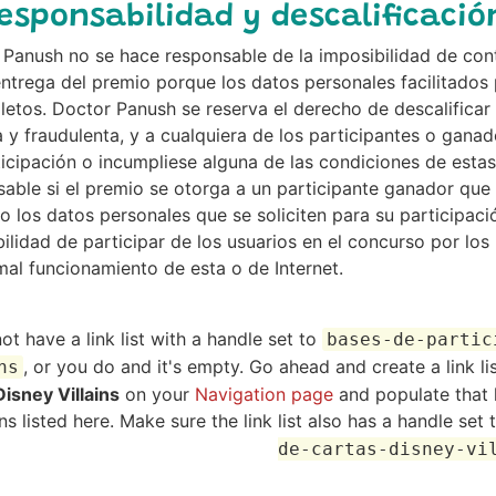
Responsabilidad y descalificació
Panush no se hace responsable de la imposibilidad de cont
ntrega del premio porque los datos personales facilitados 
etos. Doctor Panush se reserva el derecho de descalificar
 y fraudulenta, y a cualquiera de los participantes o gana
icipación o incumpliese alguna de las condiciones de esta
able si el premio se otorga a un participante ganador qu
o los datos personales que se soliciten para su participac
ilidad de participar de los usuarios en el concurso por lo
mal funcionamiento de esta o de Internet.
ot have a link list with a handle set to
bases-de-partic
, or you do and it's empty. Go ahead and create a link li
ns
Disney Villains
on your
Navigation page
and populate that li
ns listed here. Make sure the link list also has a handle set
de-cartas-disney-vi