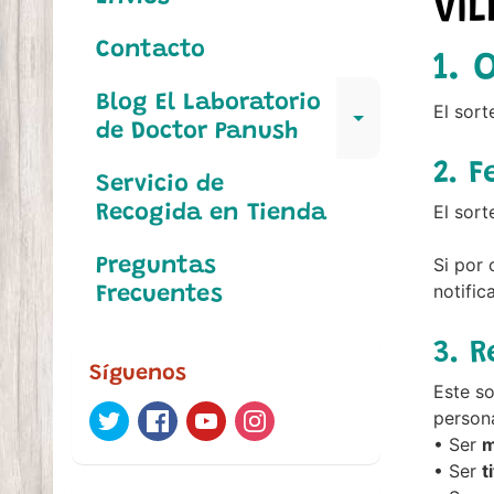
VI
Contacto
1. 
Blog El Laboratorio
El sort
Expand c
de Doctor Panush
2. F
Servicio de
El sort
Recogida en Tienda
Si por 
Preguntas
notific
Frecuentes
3. 
Síguenos
Este so
persona
• Ser
m
• Ser
t