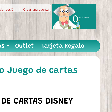
iciar sesión
|
Crear una cuenta
0
artículos
os
Outlet
Tarjeta Regalo
nu
hild menu
Expand child menu
eo Juego de cartas
DE CARTAS DISNEY