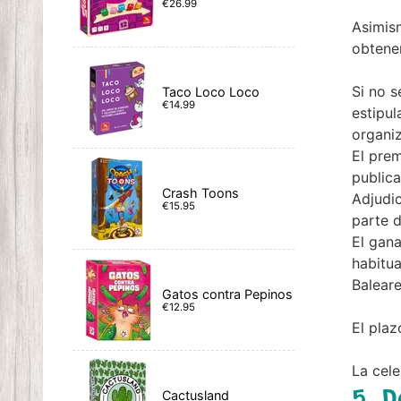
€26.99
Asimis
obtene
Si no s
Taco Loco Loco
€14.99
estipul
organiz
El prem
publica
Crash Toons
Adjudic
€15.95
parte 
El gana
habitua
Baleare
Gatos contra Pepinos
€12.95
El plaz
La cele
5. 
Cactusland