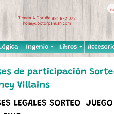
In
Tienda A Coruña
881 872 072
hola@doctorpanush.com
Lógica
Ingenio
Libros
Accesori
Expand child me
Expand c
es de participación Sort
ney Villains
ES LEGALES SORTEO JUEGO 