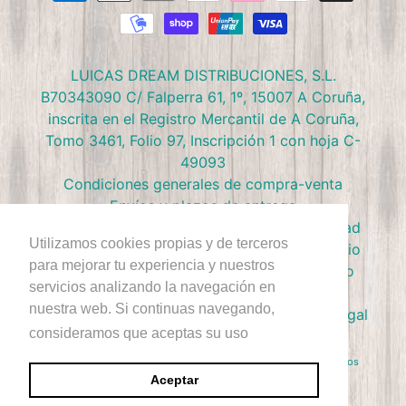
LUICAS DREAM DISTRIBUCIONES, S.L.
B70343090 C/ Falperra 61, 1º, 15007 A Coruña,
inscrita en el Registro Mercantil de A Coruña,
Tomo 3461, Folio 97, Inscripción 1 con hoja C-
49093
Condiciones generales de compra-venta
Envíos y plazos de entrega
Preguntas frecuentes
Política de privacidad
Utilizamos cookies propias y de terceros
Política de devolución
Términos de Servicio
para mejorar tu experiencia y nuestros
Política de Cookies
Política de reembolso
servicios analizando la navegación en
Condiciones Club Doctor Panush
nuestra web. Si continuas navegando,
Ejercer derecho de desestimiento
Aviso Legal
consideramos que aceptas su uso
+Info
Derecho de Autor © 2026
Doctor Panush
. Reservados todos los
derechos.
Aceptar
Sitio diseñado por Rawsterne
Tecnología de Shopify