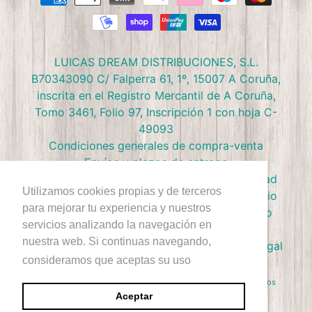
LUICAS DREAM DISTRIBUCIONES, S.L.
B70343090 C/ Falperra 61, 1º, 15007 A Coruña,
inscrita en el Registro Mercantil de A Coruña,
Tomo 3461, Folio 97, Inscripción 1 con hoja C-
49093
Condiciones generales de compra-venta
Envíos y plazos de entrega
Preguntas frecuentes
Política de privacidad
Utilizamos cookies propias y de terceros
Política de devolución
Términos de Servicio
para mejorar tu experiencia y nuestros
Política de Cookies
Política de reembolso
servicios analizando la navegación en
Condiciones Club Doctor Panush
nuestra web. Si continuas navegando,
Ejercer derecho de desestimiento
Aviso Legal
consideramos que aceptas su uso
+Info
Derecho de Autor © 2026
Doctor Panush
. Reservados todos los
derechos.
Aceptar
Sitio diseñado por Rawsterne