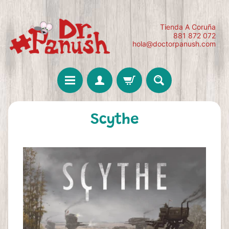
Tienda A Coruña
881 872 072
hola@doctorpanush.com
Scythe