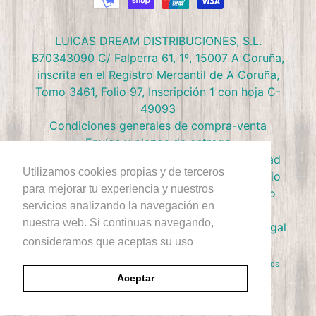
LUICAS DREAM DISTRIBUCIONES, S.L.
B70343090 C/ Falperra 61, 1º, 15007 A Coruña,
inscrita en el Registro Mercantil de A Coruña,
Tomo 3461, Folio 97, Inscripción 1 con hoja C-
49093
Condiciones generales de compra-venta
Envíos y plazos de entrega
Preguntas frecuentes
Política de privacidad
Utilizamos cookies propias y de terceros
Política de devolución
Términos de Servicio
para mejorar tu experiencia y nuestros
Política de Cookies
Política de reembolso
servicios analizando la navegación en
Condiciones Club Doctor Panush
nuestra web. Si continuas navegando,
Ejercer derecho de desestimiento
Aviso Legal
consideramos que aceptas su uso
+Info
Derecho de Autor © 2026
Doctor Panush
. Reservados todos los
derechos.
Aceptar
Sitio diseñado por Rawsterne
Tecnología de Shopify