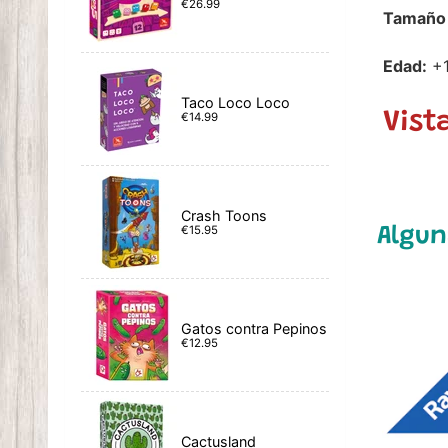
€26.99
Tamaño 
Edad:
+
Taco Loco Loco
Vist
€14.99
Crash Toons
€15.95
Algun
Gatos contra Pepinos
€12.95
Cactusland