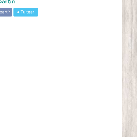
artir:
artir
Tuitear