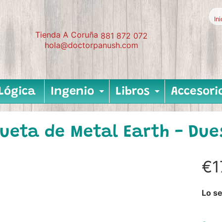
In
Tienda A Coruña
881 872 072
hola@doctorpanush.com
Lógica
Ingenio
Libros
Accesori
Expand child me
Expand c
eta de Metal Earth - Dues
€1
Lo se