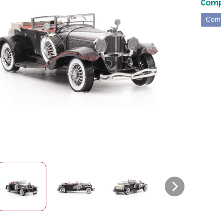
Comp
Comp
hild menu