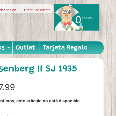
iciar sesión
|
Crear una cuenta
0
artículos
os
Outlet
Tarjeta Regalo
nu
hild menu
Expand child menu
enberg II SJ 1935
7.99
ntimos, este artículo no está disponible