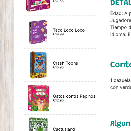
DETA
€26.99
Edad: A p
Jugadores
Tiempo d
Taco Loco Loco
Idioma: 
€14.99
Crash Toons
Cont
€15.95
1 cazuela
con verdu
Gatos contra Pepinos
€12.95
Algun
Cactusland