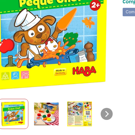
Comp
Comp
hild menu