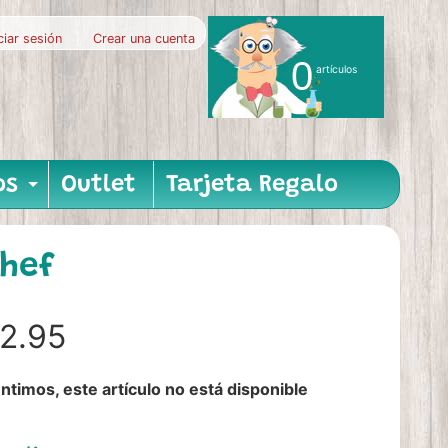
iciar sesión
|
Crear una cuenta
0
artículos
os
Outlet
Tarjeta Regalo
nu
hild menu
Expand child menu
Chef
2.95
ntimos, este artículo no está disponible