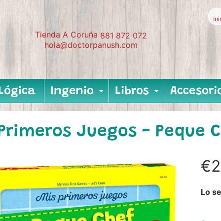
In
Tienda A Coruña
881 872 072
hola@doctorpanush.com
Lógica
Ingenio
Libros
Accesori
Expand child me
Expand c
 Primeros Juegos - Peque 
€2
Lo se