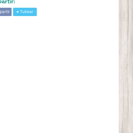
artir:
artir
Tuitear