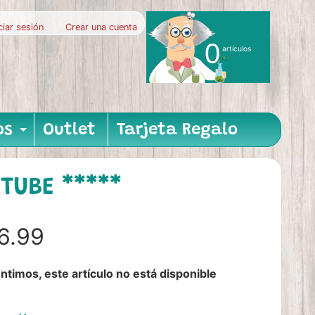
iciar sesión
|
Crear una cuenta
0
artículos
os
Outlet
Tarjeta Regalo
nu
hild menu
Expand child menu
TUBE *****
6.99
ntimos, este artículo no está disponible