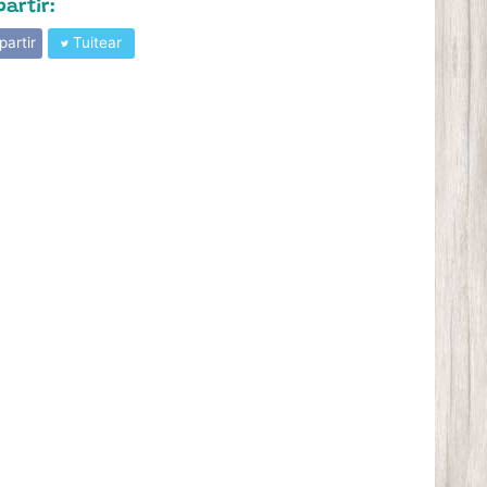
artir:
artir
Tuitear