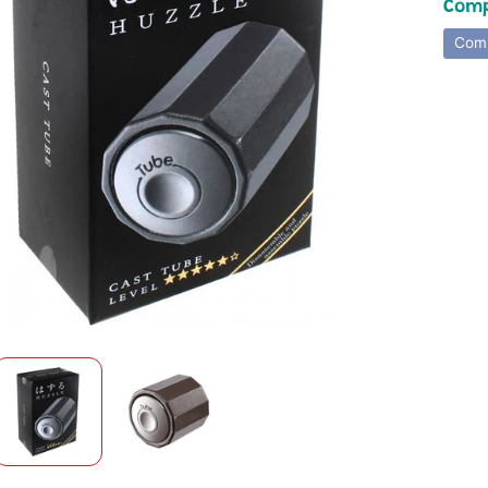
Comp
Comp
hild menu