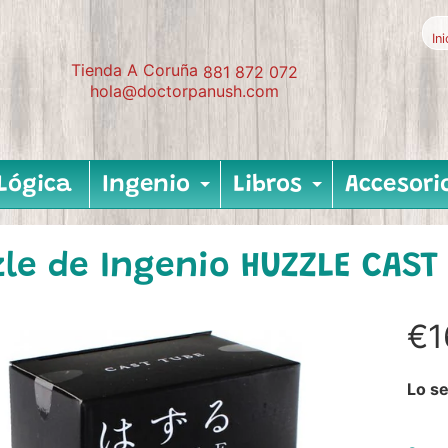
In
Tienda A Coruña
881 872 072
hola@doctorpanush.com
Lógica
Ingenio
Libros
Accesori
Expand child me
Expand c
le de Ingenio HUZZLE CAST 
€1
Lo se