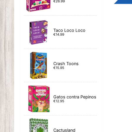
€26.99
Taco Loco Loco
€14.99
Crash Toons
€15.95
Gatos contra Pepinos
€12.95
Cactusland