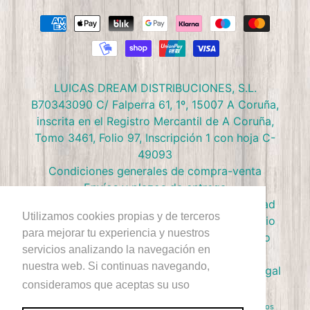
LUICAS DREAM DISTRIBUCIONES, S.L.
B70343090 C/ Falperra 61, 1º, 15007 A Coruña,
inscrita en el Registro Mercantil de A Coruña,
Tomo 3461, Folio 97, Inscripción 1 con hoja C-
49093
Condiciones generales de compra-venta
Envíos y plazos de entrega
Preguntas frecuentes
Política de privacidad
Utilizamos cookies propias y de terceros
Política de devolución
Términos de Servicio
para mejorar tu experiencia y nuestros
Política de Cookies
Política de reembolso
servicios analizando la navegación en
Condiciones Club Doctor Panush
nuestra web. Si continuas navegando,
Ejercer derecho de desestimiento
Aviso Legal
consideramos que aceptas su uso
+Info
Derecho de Autor © 2026
Doctor Panush
. Reservados todos los