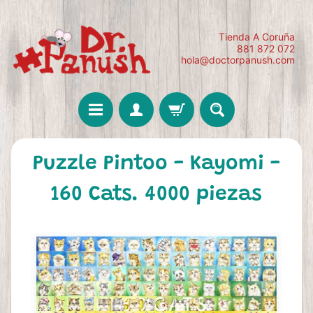
Tienda A Coruña
881 872 072
hola@doctorpanush.com
Puzzle Pintoo - Kayomi -
160 Cats. 4000 piezas