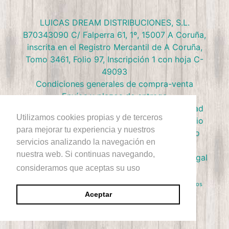
LUICAS DREAM DISTRIBUCIONES, S.L.
B70343090 C/ Falperra 61, 1º, 15007 A Coruña,
inscrita en el Registro Mercantil de A Coruña,
Tomo 3461, Folio 97, Inscripción 1 con hoja C-
49093
Condiciones generales de compra-venta
Envíos y plazos de entrega
Preguntas frecuentes
Política de privacidad
Utilizamos cookies propias y de terceros
Política de devolución
Términos de Servicio
para mejorar tu experiencia y nuestros
Política de Cookies
Política de reembolso
servicios analizando la navegación en
Condiciones Club Doctor Panush
nuestra web. Si continuas navegando,
Ejercer derecho de desestimiento
Aviso Legal
consideramos que aceptas su uso
+Info
Derecho de Autor © 2026
Doctor Panush
. Reservados todos los
derechos.
Aceptar
Sitio diseñado por Rawsterne
Tecnología de Shopify