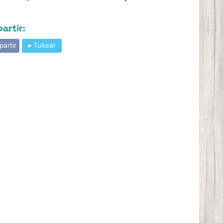
artir:
artir
Tuitear