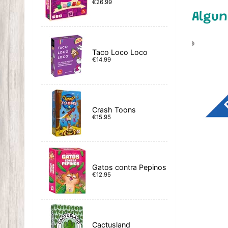
€26.99
Algun
Taco Loco Loco
€14.99
Crash Toons
€15.95
Gatos contra Pepinos
€12.95
Cactusland