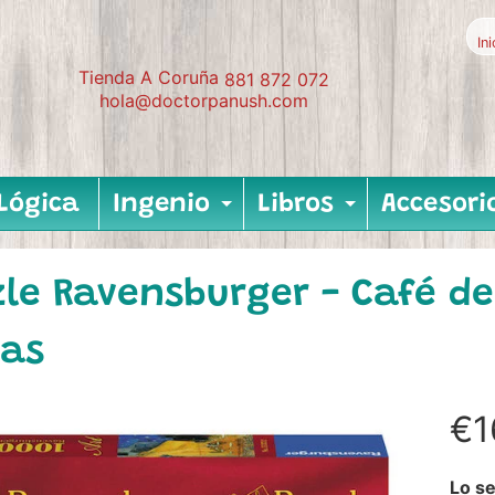
In
Tienda A Coruña
881 872 072
hola@doctorpanush.com
Lógica
Ingenio
Libros
Accesori
Expand child me
Expand c
zle Ravensburger - Café d
zas
€1
Lo se