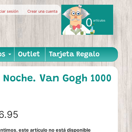
iciar sesión
|
Crear una cuenta
0
artículos
os
Outlet
Tarjeta Regalo
nu
hild menu
Expand child menu
e Noche. Van Gogh 1000
6.95
ntimos, este artículo no está disponible