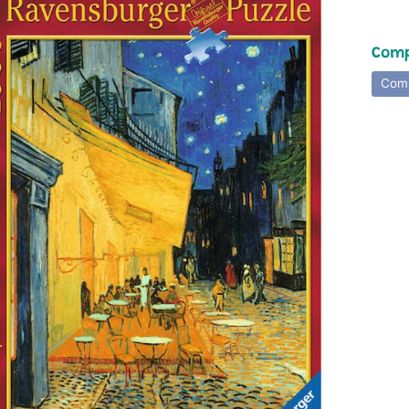
Comp
Comp
hild menu