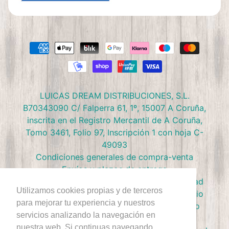
LUICAS DREAM DISTRIBUCIONES, S.L.
B70343090 C/ Falperra 61, 1º, 15007 A Coruña,
inscrita en el Registro Mercantil de A Coruña,
Tomo 3461, Folio 97, Inscripción 1 con hoja C-
49093
Condiciones generales de compra-venta
Envíos y plazos de entrega
Preguntas frecuentes
Política de privacidad
Utilizamos cookies propias y de terceros
Política de devolución
Términos de Servicio
para mejorar tu experiencia y nuestros
Política de Cookies
Política de reembolso
servicios analizando la navegación en
Condiciones Club Doctor Panush
nuestra web. Si continuas navegando,