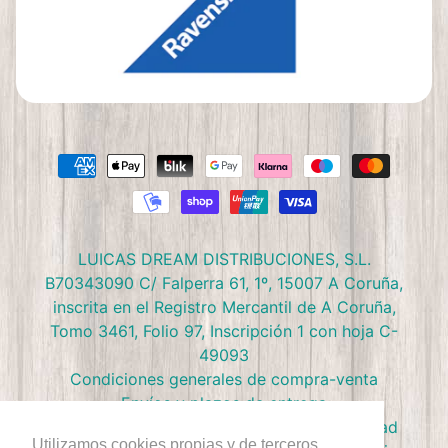
LUICAS DREAM DISTRIBUCIONES, S.L.
B70343090 C/ Falperra 61, 1º, 15007 A Coruña,
inscrita en el Registro Mercantil de A Coruña,
Tomo 3461, Folio 97, Inscripción 1 con hoja C-
49093
Condiciones generales de compra-venta
Envíos y plazos de entrega
Preguntas frecuentes
Política de privacidad
Utilizamos cookies propias y de terceros