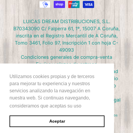
LUICAS DREAM DISTRIBUCIONES, S.L.
B70343090 C/ Falperra 61, 1º, 15007 A Coruña,
inscrita en el Registro Mercantil de A Coruña,
Tomo 3461, Folio 97, Inscripción 1 con hoja C-
49093
Condiciones generales de compra-venta
Envíos y plazos de entrega
Preguntas frecuentes
Política de privacidad
Utilizamos cookies propias y de terceros
Política de devolución
Términos de Servicio
para mejorar tu experiencia y nuestros
Política de Cookies
Política de reembolso
servicios analizando la navegación en
Condiciones Club Doctor Panush
nuestra web. Si continuas navegando,
Ejercer derecho de desestimiento
Aviso Legal
consideramos que aceptas su uso
+Info
Derecho de Autor © 2026
Doctor Panush
. Reservados todos los
derechos.
Aceptar
Sitio diseñado por Rawsterne
Tecnología de Shopify