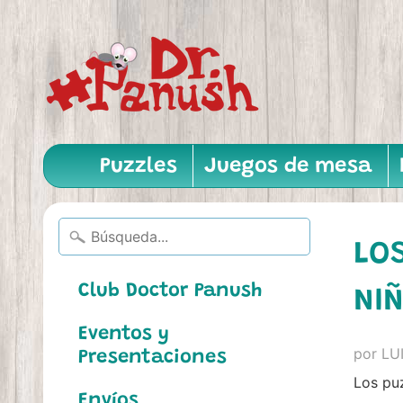
Puzzles
Juegos de mesa
LO
Club Doctor Panush
NIÑ
Eventos y
por LU
Presentaciones
Los puz
Envíos