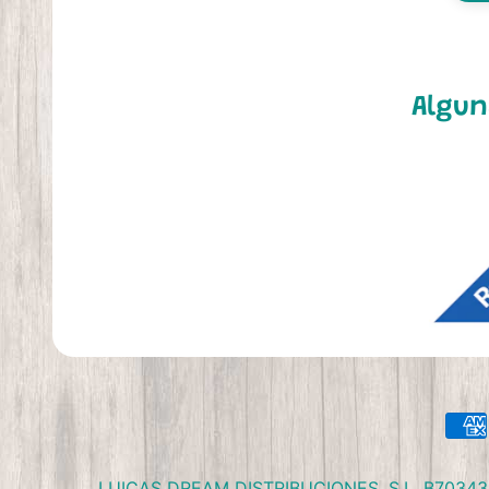
Algun
LUICAS DREAM DISTRIBUCIONES, S.L. B70343090 C