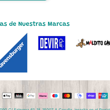
as de Nuestras Marcas
/ Falperra 61, 1º, 15007 A Coruña, inscrita en el Regist