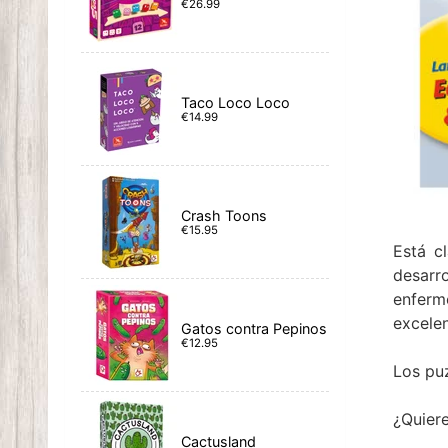
€26.99
Taco Loco Loco
€14.99
Crash Toons
€15.95
Está c
desarr
enferm
excelen
Gatos contra Pepinos
€12.95
Los puz
¿Quiere
Cactusland