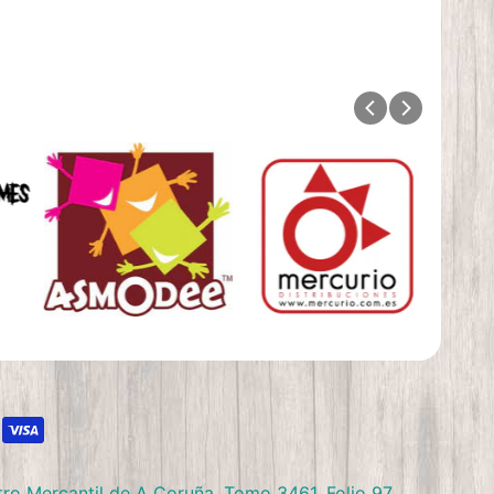
ro Mercantil de A Coruña, Tomo 3461, Folio 97,