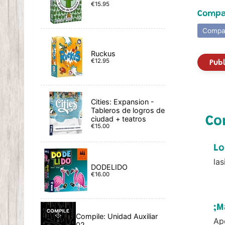
€15.95
Compar
Compar
Ruckus
€12.95
Publ
Cities: Expansion -
Tableros de logros de
Co
ciudad + teatros
€15.00
Lo
las
DODELIDO
€16.00
;M
Compile: Unidad Auxiliar
Ap
02