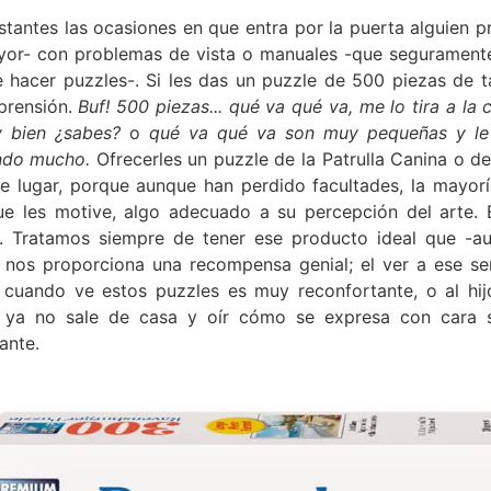
stantes las ocasiones en que entra por la puerta alguien 
yor- con problemas de vista o manuales -que seguramente
 hacer puzzles-. Si les das un puzzle de 500 piezas de ta
prensión.
Buf! 500 piezas... qué va qué va, me lo tira a la
hild menu
 bien ¿sabes?
o
qué va qué va son muy pequeñas y le t
ndo mucho.
Ofrecerles un puzzle de la Patrulla Canina o de
de lugar, porque aunque han perdido facultades, la mayorí
ue les motive, algo adecuado a su percepción del arte.
. Tratamos siempre de tener ese producto ideal que -a
- nos proporciona una recompensa genial; el ver a ese señ
r cuando ve estos puzzles es muy reconfortante, o al hi
 ya no sale de casa y oír cómo se expresa con cara 
cante.