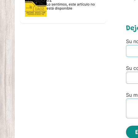
Lo sentimos, este artículo no
está disponible
Dej
Su n
Su co
Su m