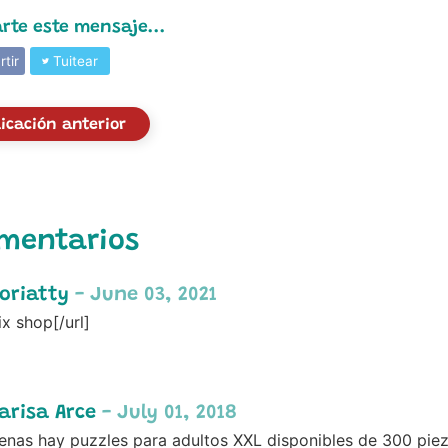
te este mensaje...
tir
Tuitear
icación anterior
mentarios
oriatty
- June 03, 2021
ix shop[/url]
arisa Arce
- July 01, 2018
enas hay puzzles para adultos XXL disponibles de 300 pie