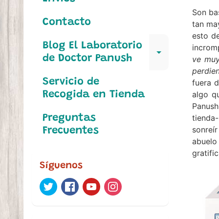
Son ba
Contacto
tan ma
esto de
Blog El Laboratorio
incrom
Expand c
de Doctor Panush
ve muy
perdie
Servicio de
fuera 
algo q
Recogida en Tienda
Panush
tienda
Preguntas
sonreí
Frecuentes
abuelo
gratifi
Síguenos