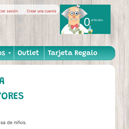
iciar sesión
|
Crear una cuenta
0
artículos
os
Outlet
Tarjeta Regalo
nu
hild menu
Expand child menu
A
YORES
sa de niños.