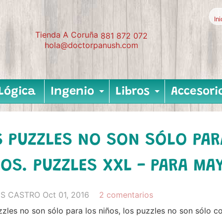
In
Tienda A Coruña
881 872 072
hola@doctorpanush.com
Lógica
Ingenio
Libros
Accesori
Expand child me
Expand c
S PUZZLES NO SON SÓLO PAR
OS. PUZZLES XXL - PARA MA
IS CASTRO
Oct 01, 2016
2 comentarios
zles no son sólo para los niños, los puzzles no son sólo co