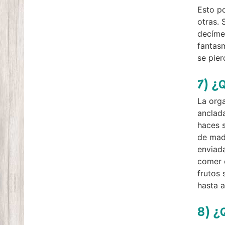
Esto po
otras.
decímet
fantasm
se pier
7) ¿
La orga
anclada
haces s
de made
enviada
comer c
frutos 
hasta a
8) ¿