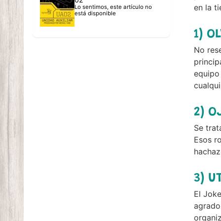
en la t
Lo sentimos, este artículo no
está disponible
1) O
No rese
princip
equipo 
cualqui
2) O
Se trat
Esos ro
hachazo
3) U
El Joke
agrado 
organiz