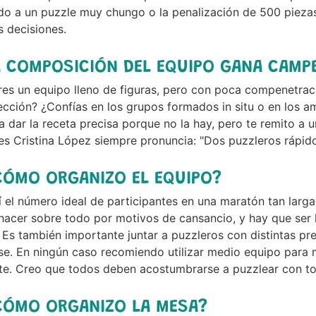
o a un puzzle muy chungo o la penalización de 500 piezas
 decisiones.
A COMPOSICIÓN DEL EQUIPO GANA CAM
eres un equipo lleno de figuras, pero con poca compenetra
ección? ¿Confías en los grupos formados in situ o en los 
a dar la receta precisa porque no la hay, pero te remito a 
s Cristina López siempre pronuncia: "Dos puzzleros rápid
CÓMO ORGANIZO EL EQUIPO?
 el número ideal de participantes en una maratón tan larga
hacer sobre todo por motivos de cansancio, y hay que ser
 Es también importante juntar a puzzleros con distintas pr
se. En ningún caso recomiendo utilizar medio equipo para 
nte. Creo que todos deben acostumbrarse a puzzlear con t
CÓMO ORGANIZO LA MESA?