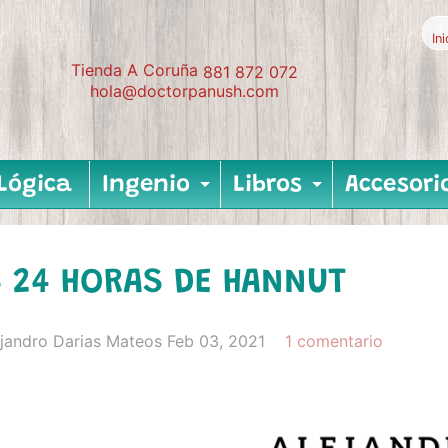
In
Tienda A Coruña
881 872 072
hola@doctorpanush.com
Lógica
Ingenio
Libros
Accesori
Expand child me
Expand c
 24 HORAS DE HANNUT
ejandro Darias Mateos
Feb 03, 2021
1 comentario