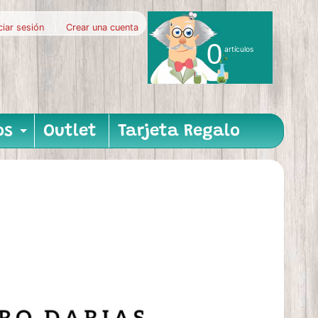
iciar sesión
|
Crear una cuenta
0
artículos
os
Outlet
Tarjeta Regalo
nu
hild menu
Expand child menu