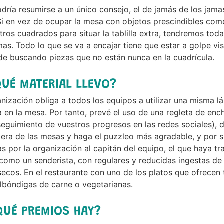
dría resumirse a un único consejo, el de jamás de los jama
 Si en vez de ocupar la mesa con objetos prescindibles c
ros cuadrados para situar la tablilla extra, tendremos toda
as. Todo lo que se va a encajar tiene que estar a golpe vi
de buscando piezas que no están nunca en la cuadrícula.
QUÉ MATERIAL LLEVO?
nización obliga a todos los equipos a utilizar una misma 
 en la mesa. Por tanto, prevé el uso de una regleta de enc
eguimiento de vuestros progresos en las redes sociales), de
ra de las mesas y haga el puzzleo más agradable, y por su
s por la organización al capitán del equipo, el que haya tr
omo un senderista, con regulares y reducidas ingestas de 
secos. En el restaurante con uno de los platos que ofrecen
lbóndigas de carne o vegetarianas.
QUÉ PREMIOS HAY?