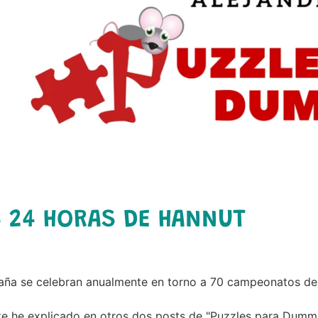
hild menu
 24 HORAS DE HANNUT
aña se celebran anualmente en torno a 70 campeonatos de
e he explicado en otros dos posts de "Puzzles para Dummi