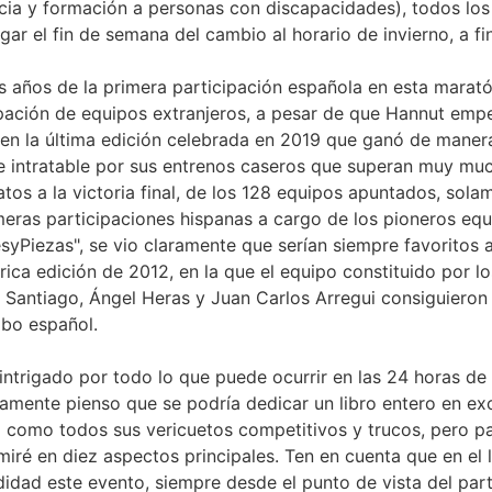
ncia y formación a personas con discapacidades), todos l
ugar el fin de semana del cambio al horario de invierno, a f
 años de la primera participación española en esta maratón
pación de equipos extranjeros, a pesar de que Hannut emp
en la última edición celebrada en 2019 que ganó de maner
 intratable por sus entrenos caseros que superan muy muc
tos a la victoria final, de los 128 equipos apuntados, sol
meras participaciones hispanas a cargo de los pioneros equi
syPiezas", se vio claramente que serían siempre favoritos al
órica edición de 2012, en la que el equipo constituido por 
Santiago, Ángel Heras y Juan Carlos Arregui consiguieron h
bo español.
intrigado por todo lo que puede ocurrir en las 24 horas d
mente pienso que se podría dedicar un libro entero en exc
a como todos sus vericuetos competitivos y trucos, pero pa
miré en diez aspectos principales. Ten en cuenta que en el l
idad este evento, siempre desde el punto de vista del part