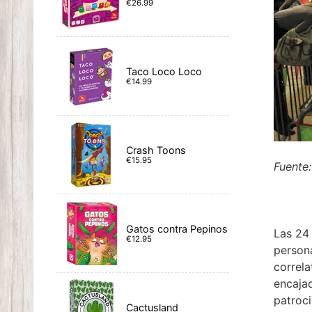
€26.99
Taco Loco Loco
€14.99
Crash Toons
€15.95
Fuente:
Gatos contra Pepinos
Las 24
€12.95
persona
correla
encajad
patroci
Cactusland