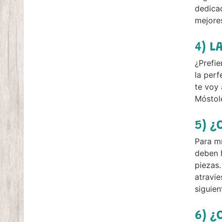
dedicad
mejores
4) L
¿Prefi
la perf
te voy 
Móstole
5) ¿
Para mí
deben 
piezas.
atravie
siguie
6) ¿