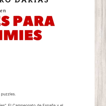
 puzzles.
es", El Campeonato de España y el