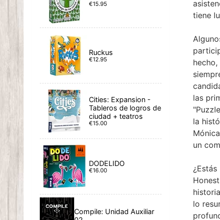
asiste
€15.95
tiene l
Algunos
partici
Ruckus
€12.95
hecho, 
siempre
candida
las pri
Cities: Expansion -
Tableros de logros de
"Puzzle
ciudad + teatros
la hist
€15.00
Mónica 
un com
DODELIDO
¿Estás 
€16.00
Honesta
histori
lo resu
Compile: Unidad Auxiliar
profund
02